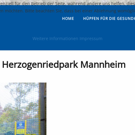
senziell für den Betrieb der Seite, während andere uns helfen, di
sen möchten. Bitte beachten Sie, dass bei einer Ablehnung womögli
HOME
HÜPFEN FÜR DIE GESUND
Weitere Informationen
Impressum
e Herzogenriedpark Mannheim